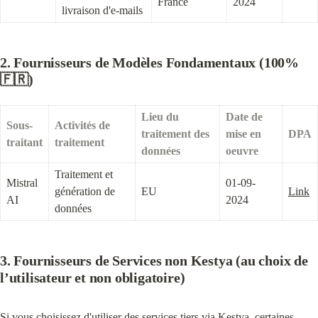
France
2024
livraison d'e-mails
2. Fournisseurs de Modèles Fondamentaux (100% 
🇫🇷)
Lieu du 
Date de 
Sous-
Activités de 
traitement des 
mise en 
DPA
traitant
traitement
données
oeuvre
Traitement et 
Mistral 
01-09-
génération de 
EU
Link
AI
2024
données
3. Fournisseurs de Services non Kestya (au choix de 
l’utilisateur et non obligatoire)
Si vous choisissez d'utiliser des services tiers via Kestya, certaines 